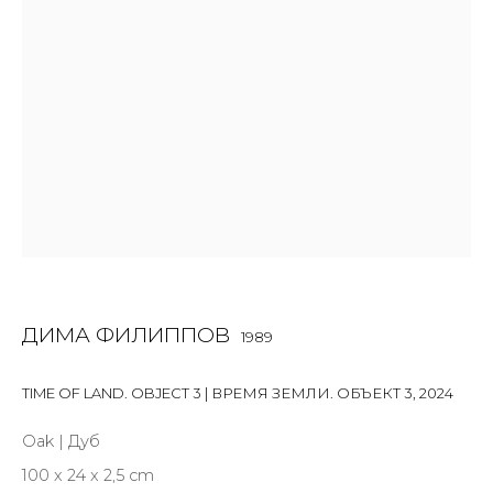
Last name *
Email *
SIGNUP
* denotes required fields
ДИМА ФИЛИППОВ
1989
КОНТАКТЫ
TIME OF LAND. OBJECT 3 | ВРЕМЯ ЗЕМЛИ. ОБЪЕКТ 3
,
2024
ул. Жуковского д. 28, Санкт-Петербург, Россия,
191014
Oak | Дуб
+7 (812) 275-97-62
100 x 24 x 2,5 cm