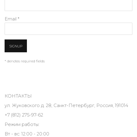
Email *
SIGNUP
* denotes required fields
КОНТАКТЫ
ул. Жуковского д. 28, Санкт-Петербург, Россия, 191014
+7 (812) 275-97-62
Режим работы:
Вт - вс: 12:00 - 20:00