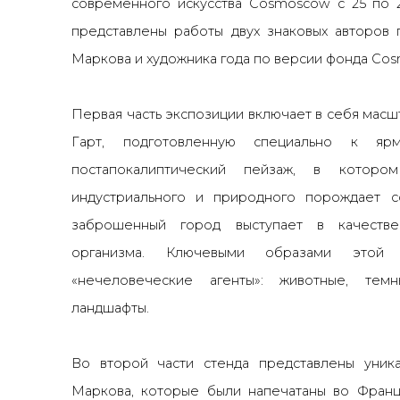
современного искусства Cosmoscow с 25 по 2
представлены работы двух знаковых авторов
Маркова
и художника года по версии фонда Co
Первая часть экспозиции включает в себя мас
Гарт, подготовленную специально к ярм
постапокалиптический пейзаж, в которо
индустриального и природного порождает 
заброшенный город выступает в качестве
организма. Ключевыми образами этой 
«нечеловеческие агенты»: животные, те
ландшафты.
Во второй части стенда представлены уник
Маркова, которые были напечатаны во Франц