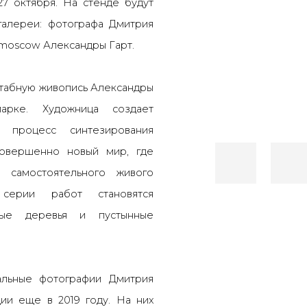
7 октября. На стенде будут
 галереи: фотографа
Дмитрия
smoscow
Александры Гарт
.
штабную живопись Александры
арке. Художница создает
м процесс синтезирования
совершенно новый мир, где
 самостоятельного живого
серии работ становятся
мные деревья и пустынные
альные фотографии Дмитрия
ии еще в 2019 году. На них