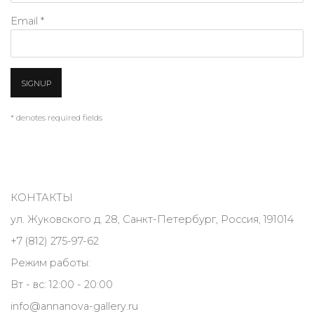
Email *
SIGNUP
* denotes required fields
КОНТАКТЫ
ул. Жуковского д. 28, Санкт-Петербург, Россия, 191014
+7 (812) 275-97-62
Режим работы:
Вт - вс: 12:00 - 20:00
info@annanova-gallery.ru