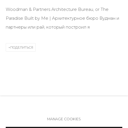
191014
Woodman & Partners Architecture Bureau, or The
+7 (812) 275-97-62
Paradise Built by Me | Архитектурное бюро Вудман и
Режим работы:
партнеры или рай, который построил я
Вт - вс: 12:00 - 20:00
info@annanova-gallery.ru
ПОДЕЛИТЬСЯ
Telegram
VK
Политика обеспечения доступа
Manage cookies
MANAGE COOKIES
COPYRIGHT © 2026 ANNA NOVA GALLERY
SITE BY ARTLOGIC