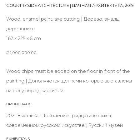
СOUNTRYSIDE ARCHITECTURE | ДАЧНАЯ АРХИТЕКТУРА
,
2019
Wood, enamel paint, axe cutting | Дерево, эмаль,
Last name *
деревопись
162 х 225 х 5 cm
Email *
₽ 1,000,000.00
Wood chips must be added on the floor in front of the
SIGNUP
painting | Дополняется щепками которые выставлены
на полу перед картиной
* denotes required fields
ПРОВЕНАНС
2021 Выставка "Поколение тридцатилетних в
современном русском искусстве", Русский музей
КОНТАКТЫ
ул. Жуковского д. 28, Санкт-Петербург, Россия,
EXHIBITIONS