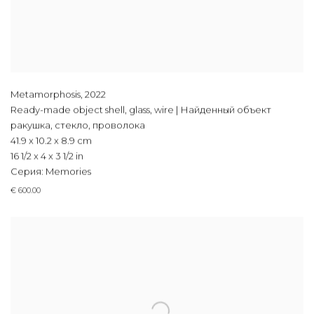
Metamorphosis
,
2022
Ready-made object shell, glass, wire | Найденный объект
ракушка, стекло, проволока
41.9 x 10.2 x 8.9 cm
16 1/2 x 4 x 3 1/2 in
Серия:
Memories
€ 600.00