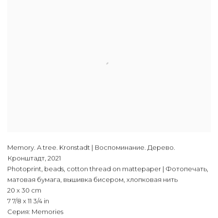
Memory. A tree. Kronstadt | Воспоминание. Дерево.
Кронштадт
,
2021
Photoprint, beads, cotton thread on mattepaper | Фотопечать,
матовая бумага, вышивка бисером, хлопковая нить
20 x 30 cm
7 7/8 x 11 3/4 in
Серия:
Memories