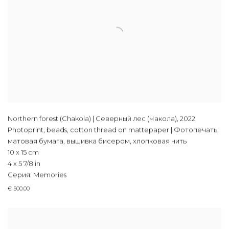
Northern forest (Chakola) | Северный лес (Чакола)
,
2022
Photoprint, beads, cotton thread on mattepaper | Фотопечать,
матовая бумага, вышивка бисером, хлопковая нить
10 x 15 cm
4 x 5 7/8 in
Серия:
Memories
€ 500.00