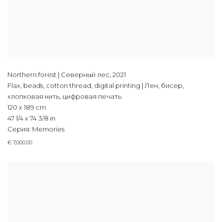
Northern forest | Северный лес
,
2021
Flax, beads, cotton thread, digital printing | Лен, бисер,
хлопковая нить, цифровая печать
120 x 189 cm
47 1/4 x 74 3/8 in
Серия:
Memories
€ 7,000.00