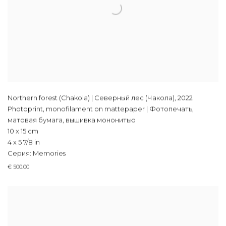
Northern forest (Chakola) | Северный лес (Чакола)
,
2022
Photoprint, monofilament on mattepaper | Фотопечать,
матовая бумага, вышивка мононитью
10 x 15 cm
4 x 5 7/8 in
Серия:
Memories
€ 500.00