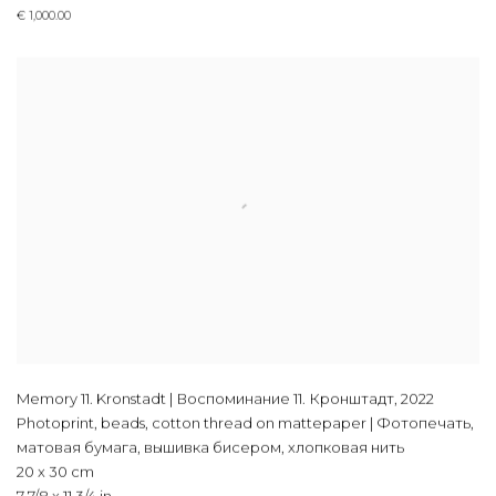
€ 1,000.00
Memory 11. Kronstadt | Воспоминание 11. Кронштадт
,
2022
Photoprint, beads, cotton thread on mattepaper | Фотопечать,
матовая бумага, вышивка бисером, хлопковая нить
20 x 30 cm
7 7/8 x 11 3/4 in