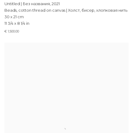
Untitled | Без названия
,
2021
Beads, cotton thread on canvas | Холст, бисер, хлопковая нить
30 x 21 cm
11 3/4 x 8 1/4 in
€ 1,500.00