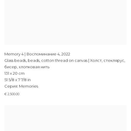
Memory 4 | Воспоминание 4
,
2022
Glass beads, beads, cotton thread on canvas | Холст, стеклярус,
бисер, хлопковая нить
131 x 20 cm
51 5/8 x 7 7/8 in
Серия:
Memories
€ 2,500.00