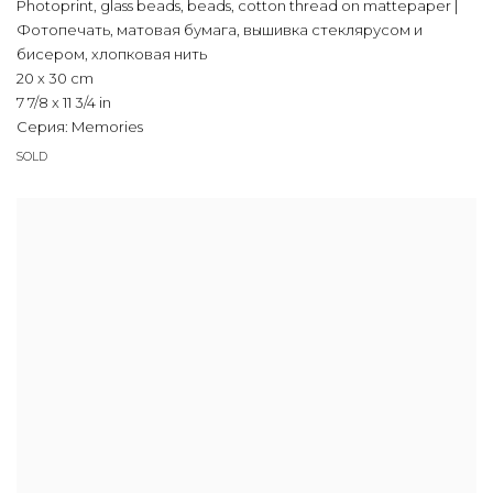
Photoprint, glass beads, beads, cotton thread on mattepaper |
Фотопечать, матовая бумага, вышивка стеклярусом и
бисером, хлопковая нить
20 x 30 cm
7 7/8 x 11 3/4 in
Серия:
Memories
SOLD