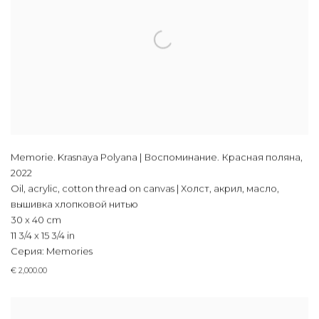
Memorie. Krasnaya Polyana | Воспоминание. Красная поляна
,
2022
Oil, acrylic, cotton thread on canvas | Холст, акрил, масло,
вышивка хлопковой нитью
30 x 40 cm
11 3/4 x 15 3/4 in
Серия:
Memories
€ 2,000.00