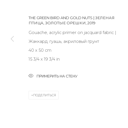
JOIN OUR MAILING LIST
First name *
THE GREEN BIRD AND GOLD NUTS | ЗЕЛЕНАЯ
ПТИЦА, ЗОЛОТЫЕ ОРЕШКИ
,
2019
Gouache, acrylic primer on jacquard fabric |
* denotes required fields
Жаккард, гуашь, акриловый грунт
40 x 50 cm
15 3/4 x 19 3/4 in
КОНТАКТЫ
ПРИМЕРИТЬ НА СТЕНУ
ул. Жуковского д. 28, Санкт-Петербург, Россия, 1
+7 (812) 275-97-62
ПОДЕЛИТЬСЯ
Режим работы:
Вт - вс: 12:00 - 20:00
info@annanova-gallery.ru
Telegram