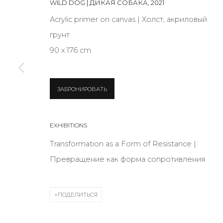
WILD DOG | ДИКАЯ СОБАКА
,
2021
JOIN OUR MAILING LIST
Acrylic primer on canvas | Холст, акриловый
First name *
грунт
90 х 176 cm
* denotes required fields
ЗАБРОНИРОВАТЬ
КОНТАКТЫ
EXHIBITIONS
ул. Жуковского д. 28, Санкт-Петербург, Россия, 1
Transformation as a Form of Resistance |
+7 (812) 275-97-62
Превращение как форма сопротивления
Режим работы:
Вт - вс: 12:00 - 20:00
ПОДЕЛИТЬСЯ
info@annanova-gallery.ru
Telegram