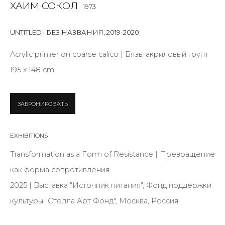
ХАИМ СОКОЛ
Last name *
1973
UNTITLED | БЕЗ НАЗВАНИЯ
,
2019-2020
Email *
Acrylic primer on coarse calico | Бязь, акриловый грунт
195 х 148 cm
SIGNUP
ЗАБРОНИРОВАТЬ
* denotes required fields
EXHIBITIONS
Transformation as a Form of Resistance | Превращение
как форма сопротивления
КОНТАКТЫ
2025 | Выставка "Источник питания", Фонд поддержки
ул. Жуковского д. 28, Санкт-Петербург, Россия,
культуры "Стелла Арт Фонд", Москва, Россия
191014
+7 (812) 275-97-62