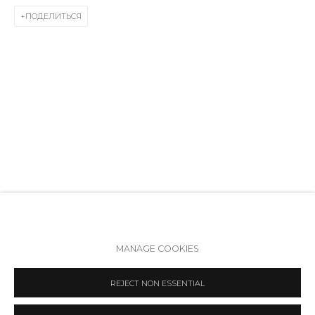
Режим работы:
ПОДЕЛИТЬСЯ
Вт - вс: 12:00 - 20:00
info@annanova-gallery.ru
Telegram
VK
Политика обеспечения доступа
Manage cookies
MANAGE COOKIES
COPYRIGHT © 2026 ANNA NOVA GALLERY
SITE BY ARTLOGIC
REJECT NON ESSENTIAL