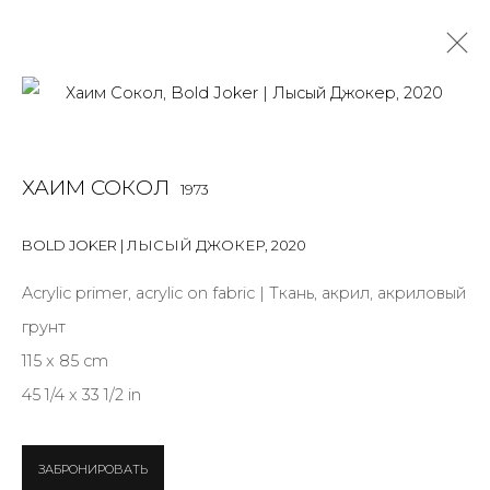
ХАИМ СОКОЛ
1973
ХАИМ СОКОЛ
1973
OVERVIEW
BIOGRAPHY
WORKS
EXHIBITIONS
ART FAIRS
NEWS
PUBLICATIONS
ПУБЛИКАЦИИ
BOLD JOKER | ЛЫСЫЙ ДЖОКЕР
,
2020
СОБЫТИЯ
Acrylic primer, аcrylic on fabric | Ткань, акрил, акриловый
грунт
115 x 85 cm
JOIN OUR MAILING LIST
45 1/4 x 33 1/2 in
First name *
ЗАБРОНИРОВАТЬ