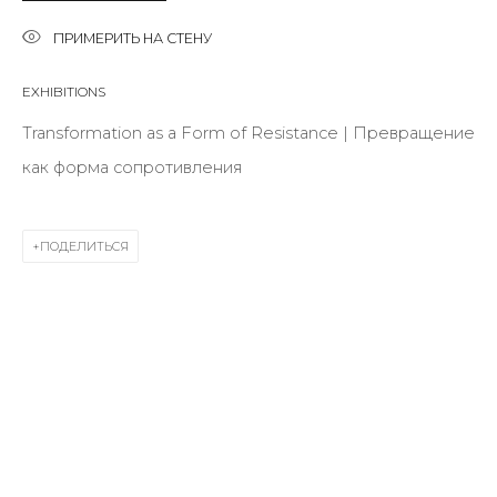
Last name *
ПРИМЕРИТЬ НА СТЕНУ
EXHIBITIONS
Email *
Transformation as a Form of Resistance | Превращение
как форма сопротивления
SIGNUP
ПОДЕЛИТЬСЯ
* denotes required fields
КОНТАКТЫ
ул. Жуковского д. 28, Санкт-Петербург, Россия,
191014
+7 (812) 275-97-62