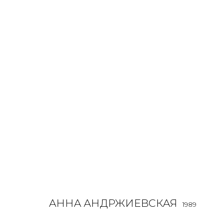
АННА АНДРЖИЕВСКАЯ
1989
OVERVIEW
BIOGRAPHY
WORKS
EXHIBITIONS
АННА АНДРЖИЕВСКАЯ
1989