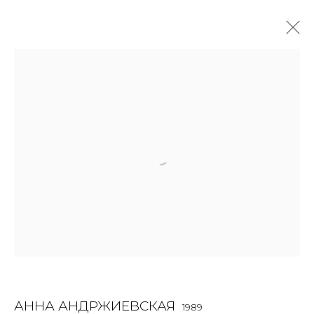
АННА АНДРЖИЕВСКАЯ
1989
OVERVIEW
BIOGRAPHY
WORKS
EXHIBITIONS
ART FAIRS
NEWS
PUBLICATIONS
ПУБЛИКАЦИИ
СОБЫТИЯ
САЙТ ХУДОЖНИКА
JOIN OUR MAILING LIST
First name *
АННА АНДРЖИЕВСКАЯ
1989