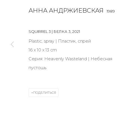
АННА АНДРЖИЕВСКАЯ
1989
JOIN OUR MAILING LIST
First name *
SQUIRREL 3 | БЕЛКА 3
,
2021
Plastic, spray | Пластик, спрей
16 х 10 х 13 cm
* denotes required fields
Серия:
Heavenly Wasteland | Небесная
пустошь
КОНТАКТЫ
ул. Жуковского д. 28, Санкт-Петербург, Россия, 1
ПОДЕЛИТЬСЯ
+7 (812) 275-97-62
Режим работы:
Вт - вс: 12:00 - 20:00
info@annanova-gallery.ru