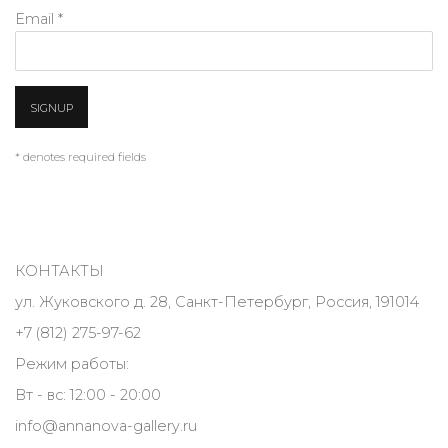
Email *
SIGNUP
* denotes required fields
КОНТАКТЫ
ул. Жуковского д. 28, Санкт-Петербург, Россия, 191014
+7 (812) 275-97-62
Режим работы:
Вт - вс: 12:00 - 20:00
info@annanova-gallery.ru