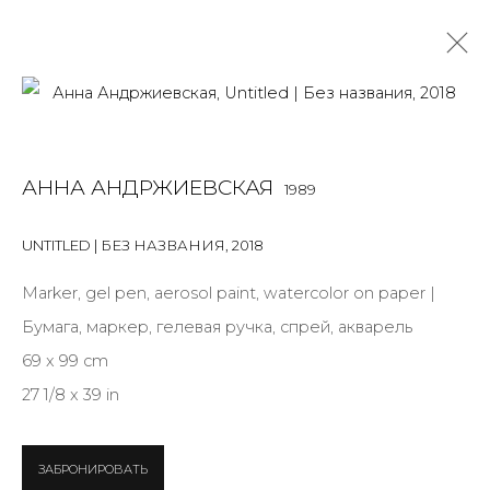
АННА АНДРЖИЕВСКАЯ
1989
АННА АНДРЖИЕВСКАЯ
1989
OVERVIEW
BIOGRAPHY
WORKS
EXHIBITIONS
ART FAIRS
NEWS
PUBLICATIONS
ПУБЛИКАЦИИ
UNTITLED | БЕЗ НАЗВАНИЯ
,
2018
СОБЫТИЯ
САЙТ ХУДОЖНИКА
Marker, gel pen, aerosol paint, watercolor on paper |
Бумага, маркер, гелевая ручка, спрей, акварель
69 x 99 cm
JOIN OUR MAILING LIST
27 1/8 x 39 in
First name *
ЗАБРОНИРОВАТЬ