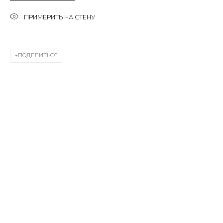
Last name *
ПРИМЕРИТЬ НА СТЕНУ
Email *
ПОДЕЛИТЬСЯ
SIGNUP
* denotes required fields
КОНТАКТЫ
ул. Жуковского д. 28, Санкт-Петербург, Россия,
191014
+7 (812) 275-97-62