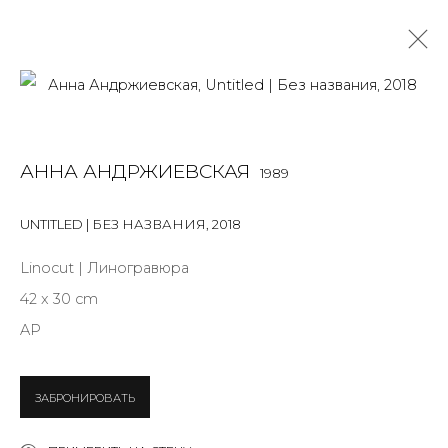
АННА АНДРЖИЕВСКАЯ
1989
АННА АНДРЖИЕВСКАЯ
1989
OVERVIEW
BIOGRAPHY
WORKS
EXHIBITIONS
ART FAIRS
NEWS
PUBLICATIONS
ПУБЛИКАЦИИ
UNTITLED | БЕЗ НАЗВАНИЯ
,
2018
СОБЫТИЯ
САЙТ ХУДОЖНИКА
Linocut | Линогравюра
42 x 30 cm
AP
JOIN OUR MAILING LIST
First name *
ЗАБРОНИРОВАТЬ