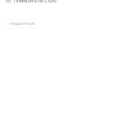
ПРИМЕРИТЬ НА СТЕНУ
Last name *
ПОДЕЛИТЬСЯ
Email *
SIGNUP
* denotes required fields
КОНТАКТЫ
ул. Жуковского д. 28, Санкт-Петербург, Россия,
191014
+7 (812) 275-97-62