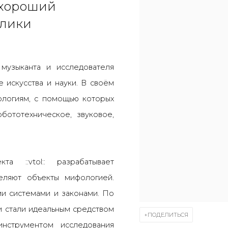
хороший
блики
музыканта и исследователя
 искусства и науки. В своём
логиям, с помощью которых
обототехническое, звуковое,
а ::vtol:: разрабатывает
еляют объекты мифологией.
и системами и законами. По
и стали идеальным средством
ПОДЕЛИТЬСЯ
нструментом исследования