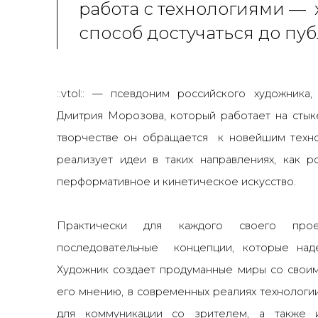
работа с технологиями — 
способ достучаться до пу
::vtol::
— псевдоним российского художника, 
Дмитрия Морозова, который работает на стыке
творчестве он обращается к новейшим техно
реализует идеи в таких направлениях, как р
перформативное и кинетическое искусство.
Практически для каждого своего проект
последовательные концепции, которые над
Художник создает продуманные миры со своим
его мнению, в современных реалиях технологи
для коммуникации со зрителем, а также и