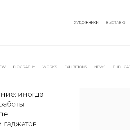
ХУДОЖНИКИ
ВЫСТАВКИ
IEW
BIOGRAPHY
WORKS
EXHIBITIONS
NEWS
PUBLICA
View works.
ние: иногда
работы,
ле
м гаджетов