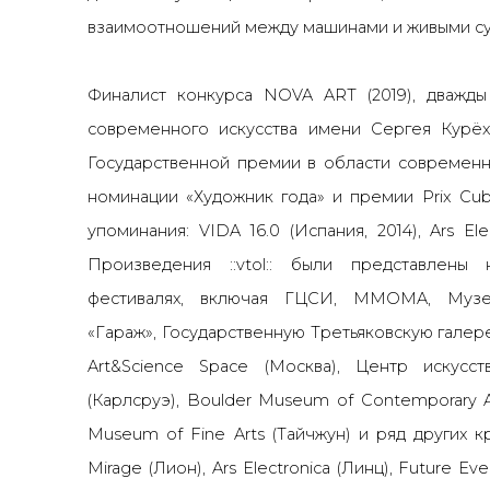
взаимоотношений между машинами и живыми с
Финалист конкурса NOVA ART (2019), дважды
современного искусства имени Сергея Курёхи
Государственной премии в области современн
номинации «Художник года» и премии Prix Cub
упоминания: VIDA 16.0 (Испания, 2014), Ars Elec
Произведения ::vtol:: были представлены
фестивалях, включая ГЦСИ, MMOMA, Музе
«Гараж», Государственную Третьяковскую галере
Art&Science Space (Москва), Центр искус
(Карлсруэ), Boulder Museum of Contemporary Ar
Museum of Fine Arts (Тайчжун) и ряд других к
Mirage (Лион), Ars Electronica (Линц), Future E