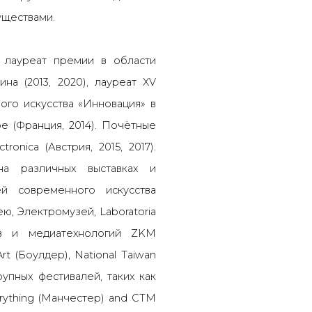
уществами.
 лауреат премии в области
на (2013, 2020), лауреат XV
ого искусства «Инновация» в
e (Франция, 2014). Почётные
tronica (Австрия, 2015, 2017).
 на различных выставках и
й современного искусства
ю, Электромузей, Laboratoria
ств и медиатехнологий ZKM
t (Боулдер), National Taiwan
рупных фестивалей, таких как
verything (Манчестер) and CTM