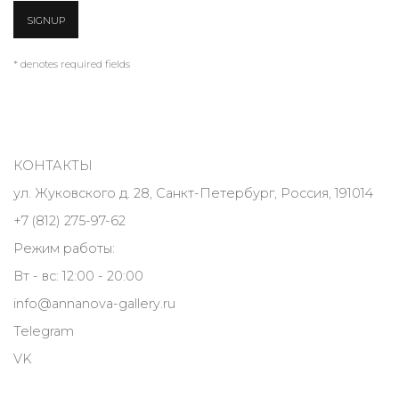
SIGNUP
* denotes required fields
КОНТАКТЫ
ул. Жуковского д. 28, Санкт-Петербург, Россия, 191014
+7 (812) 275-97-62
Режим работы:
Вт - вс: 12:00 - 20:00
info@annanova-gallery.ru
Telegram
VK