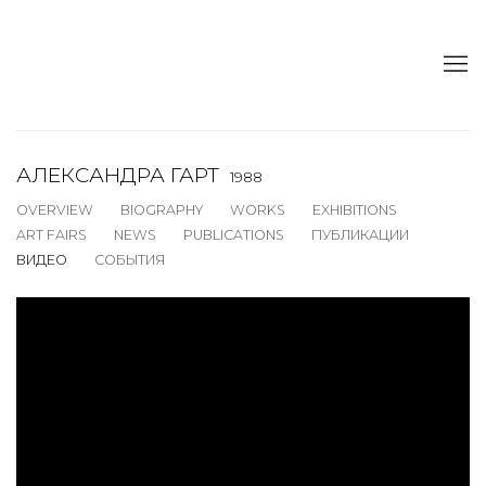
АЛЕКСАНДРА ГАРТ
1988
OVERVIEW
BIOGRAPHY
WORKS
EXHIBITIONS
ART FAIRS
NEWS
PUBLICATIONS
ПУБЛИКАЦИИ
ВИДЕО
СОБЫТИЯ