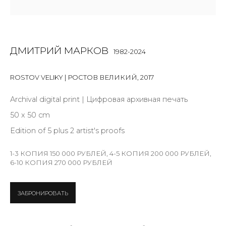
Last name *
ДМИТРИЙ МАРКОВ
1982-2024
Email *
ROSTOV VELIKY | РОСТОВ ВЕЛИКИЙ
,
2017
Archival digital print | Цифровая архивная печать
SIGNUP
50 x 50 cm
Edition of 5 plus 2 artist's proofs
* denotes required fields
1-3 КОПИЯ 150 000 РУБЛЕЙ, 4-5 КОПИЯ 200 000 РУБЛЕЙ,
6-10 КОПИЯ 270 000 РУБЛЕЙ
КОНТАКТЫ
ЗАБРОНИРОВАТЬ
ул. Жуковского д. 28, Санкт-Петербург, Россия,
191014