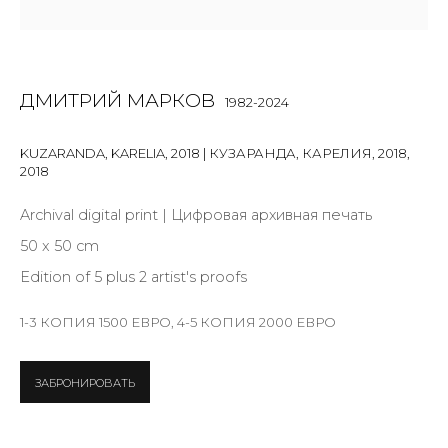
Last name *
ДМИТРИЙ МАРКОВ
1982-2024
Email *
KUZARANDA, KARELIA, 2018 | КУЗАРАНДА, КАРЕЛИЯ, 2018
,
2018
Archival digital print | Цифровая архивная печать
SIGNUP
50 x 50 cm
* denotes required fields
Edition of 5 plus 2 artist's proofs
1-3 КОПИЯ 1500 ЕВРО, 4-5 КОПИЯ 2000 ЕВРО
КОНТАКТЫ
ЗАБРОНИРОВАТЬ
ул. Жуковского д. 28, Санкт-Петербург, Россия,
191014