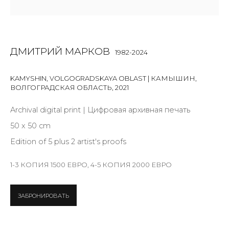
Last name *
ДМИТРИЙ МАРКОВ
1982-2024
Email *
KAMYSHIN, VOLGOGRADSKAYA OBLAST | КАМЫШИН,
ВОЛГОГРАДСКАЯ ОБЛАСТЬ
,
2021
Archival digital print | Цифровая архивная печать
SIGNUP
50 x 50 cm
* denotes required fields
Edition of 5 plus 2 artist's proofs
1-3 КОПИЯ 1500 ЕВРО, 4-5 КОПИЯ 2000 ЕВРО
КОНТАКТЫ
ЗАБРОНИРОВАТЬ
ул. Жуковского д. 28, Санкт-Петербург, Россия,
191014