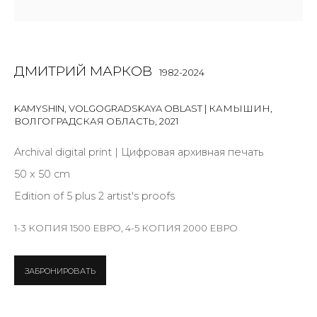
Email *
ДМИТРИЙ МАРКОВ
1982-2024
KAMYSHIN, VOLGOGRADSKAYA OBLAST | КАМЫШИН,
SIGNUP
ВОЛГОГРАДСКАЯ ОБЛАСТЬ
,
2021
* denotes required fields
Archival digital print | Цифровая архивная печать
50 x 50 cm
Edition of 5 plus 2 artist's proofs
КОНТАКТЫ
1-3 КОПИЯ 1500 ЕВРО, 4-5 КОПИЯ 2000 ЕВРО
ул. Жуковского д. 28, Санкт-Петербург, Россия,
191014
ЗАБРОНИРОВАТЬ
+7 (812) 275-97-62
Режим работы: