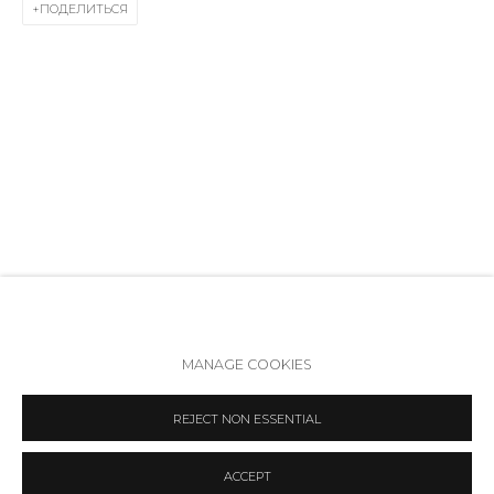
ПОДЕЛИТЬСЯ
Вт - вс: 12:00 - 20:00
info@annanova-gallery.ru
Telegram
VK
Политика обеспечения доступа
Manage cookies
MANAGE COOKIES
COPYRIGHT © 2026 ANNA NOVA GALLERY
SITE BY ARTLOGIC
REJECT NON ESSENTIAL
ACCEPT