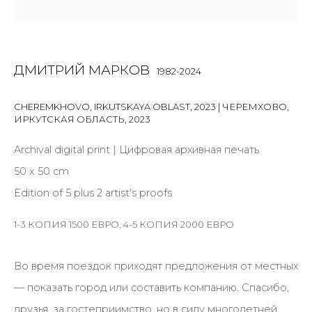
Email *
ДМИТРИЙ МАРКОВ
1982-2024
CHEREMKHOVO, IRKUTSKAYA OBLAST, 2023 | ЧЕРЕМХОВО,
SIGNUP
ИРКУТСКАЯ ОБЛАСТЬ
,
2023
* denotes required fields
Archival digital print | Цифровая архивная печать
50 x 50 cm
Edition of 5 plus 2 artist's proofs
КОНТАКТЫ
1-3 КОПИЯ 1500 ЕВРО, 4-5 КОПИЯ 2000 ЕВРО
ул. Жуковского д. 28, Санкт-Петербург, Россия,
191014
Во время поездок приходят предложения от местных
+7 (812) 275-97-62
— показать город или составить компанию. Спасибо,
Режим работы:
друзья, за гостеприимство, но в силу многолетней