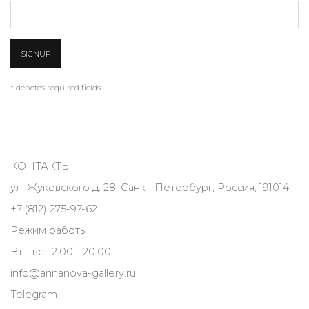
SIGNUP
* denotes required fields
КОНТАКТЫ
ул. Жуковского д. 28, Санкт-Петербург, Россия, 191014
+7 (812) 275-97-62
Режим работы:
Вт - вс: 12:00 - 20:00
info@annanova-gallery.ru
Telegram