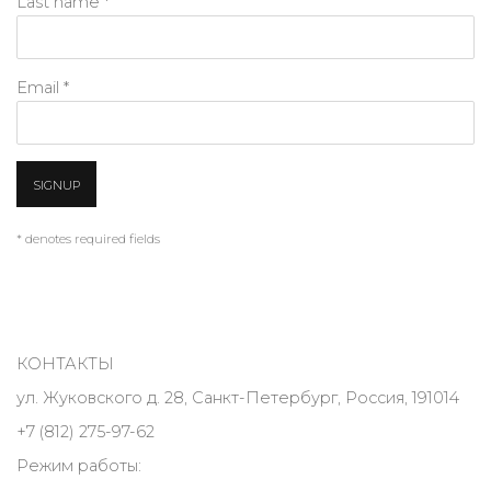
Last name *
Email *
SIGNUP
* denotes required fields
КОНТАКТЫ
ул. Жуковского д. 28, Санкт-Петербург, Россия, 191014
+7 (812) 275-97-62
Режим работы: