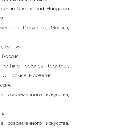
orces in Russian and Hungarian
я.
енного Искусства, Москва,
л, Турция.
, Россия
nothing belongs together,
О, Тромсе, Норвегия.
ссия.
е современного искусства,
ва.
е современного искусства,