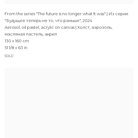
From the series "The future is no longer what lt was" | Из серии
"Будущее теперь не то, что раньше"
,
2024
Aerosol, oil pastel, acrylic on canvas | Холст, аэрозоль,
масляная пастель, акрил
130 x 160 cm
51 1/8 x 63 in
SOLD