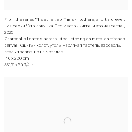
From the series "This is the trap. This is - nowhere, and it's forever."
| Из серии "Это ловушка. Это место - нигде, и это навсегда."
,
2025
Charcoal, oil pastels, aerosol, steel, etching on metal on stitched
canvas | Сшитый холст, уголь, масляная пастель, аэрозоль,
сталь, травление на металле
140 x 200 cm
55 1/8 x 78 3/4 in