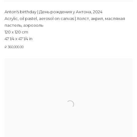
Anton's birthday | День рождения у Антона
,
2024
Acrylic, oil pastel, aerosol on canvas | Холст, акрил, масляная
пастель, аэрозоль
120 x 120 cm
47 1/4 x 47 1/4 in
₽ 360,000.00