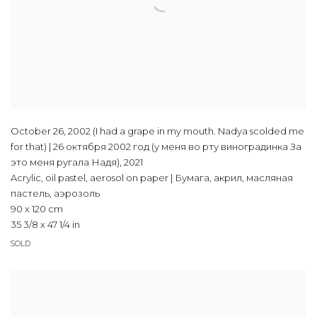
October 26, 2002 (I had a grape in my mouth. Nadya scolded me
for that) | 26 октября 2002 год (у меня во рту виноградинка За
это меня ругала Надя)
,
2021
Acrylic, oil pastel, aerosol on paper | Бумага, акрил, масляная
пастель, аэрозоль
90 x 120 cm
35 3/8 x 47 1/4 in
SOLD