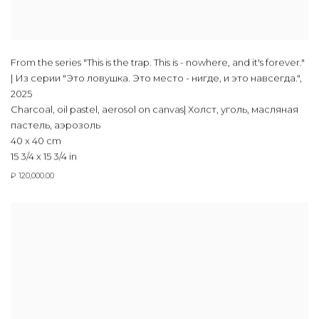
From the series "This is the trap. This is - nowhere, and it's forever."
| Из серии "Это ловушка. Это место - нигде, и это навсегда."
,
2025
Charcoal, oil pastel, aerosol on canvas| Холст, уголь, масляная
пастель, аэрозоль
40 x 40 cm
15 3/4 x 15 3/4 in
₽ 120,000.00