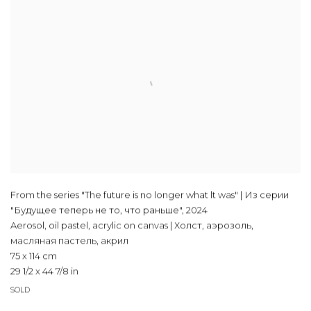
From the series "The future is no longer what lt was" | Из серии
"Будущее теперь не то, что раньше"
,
2024
Aerosol, oil pastel, acrylic on canvas | Холст, аэрозоль,
масляная пастель, акрил
75 x 114 cm
29 1/2 x 44 7/8 in
SOLD