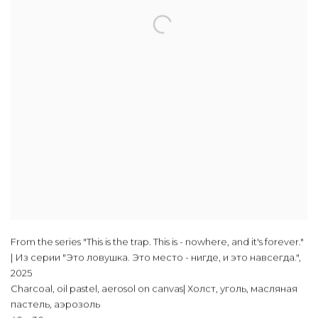
From the series "This is the trap. This is - nowhere, and it's forever."
| Из серии "Это ловушка. Это место - нигде, и это навсегда."
,
2025
Charcoal, oil pastel, aerosol on canvas| Холст, уголь, масляная
пастель, аэрозоль