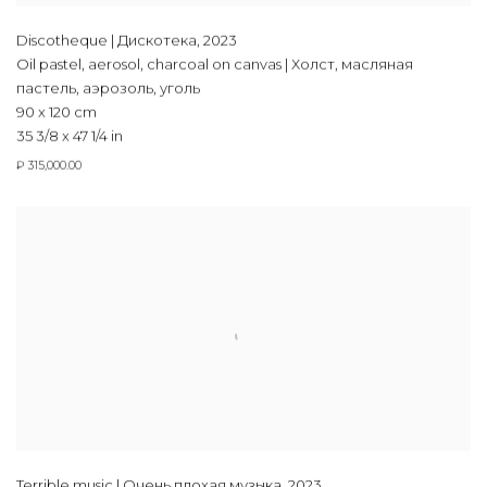
Discotheque | Дискотека
,
2023
Oil pastel, aerosol, charcoal on canvas | Холст, масляная
пастель, аэрозоль, уголь
90 x 120 cm
35 3/8 x 47 1/4 in
₽ 315,000.00
Terrible music | Очень плохая музыка
,
2023