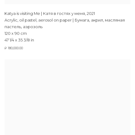
Katya is visiting Me | Катя в гостях у меня
,
2021
Acrylic, oil pastel, aerosol on paper | Бумага, акрил, масляная
пастель, аэрозоль
120 x 90 cm
47 1/4 x 35 3/8 in
₽ 180,000.00