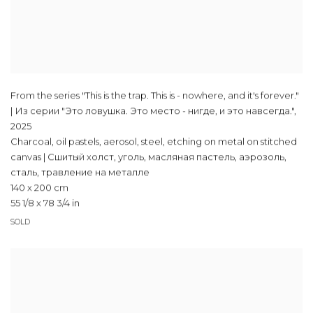
From the series "This is the trap. This is - nowhere, and it's forever."
| Из серии "Это ловушка. Это место - нигде, и это навсегда."
,
2025
Charcoal, oil pastels, aerosol, steel, etching on metal on stitched
canvas | Сшитый холст, уголь, масляная пастель, аэрозоль,
сталь, травление на металле
140 x 200 cm
55 1/8 x 78 3/4 in
SOLD