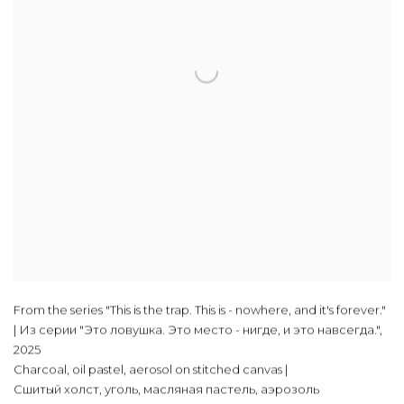
From the series "This is the trap. This is - nowhere, and it's forever."
| Из серии "Это ловушка. Это место - нигде, и это навсегда."
,
2025
Charcoal, oil pastel, aerosol on stitched canvas |
Сшитый холст, уголь, масляная пастель, аэрозоль