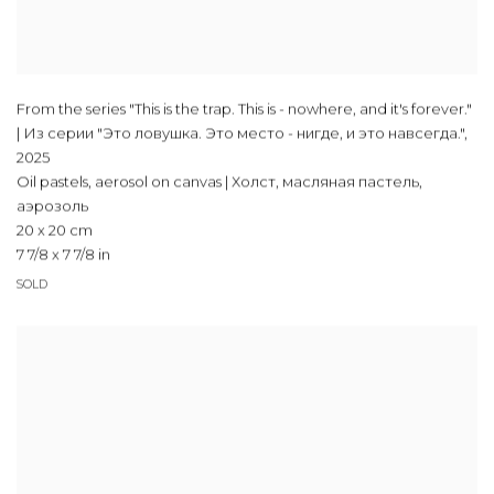
From the series "This is the trap. This is - nowhere, and it's forever."
| Из серии "Это ловушка. Это место - нигде, и это навсегда."
,
2025
Oil pastels, aerosol on canvas | Холст, масляная пастель,
аэрозоль
20 x 20 cm
7 7/8 x 7 7/8 in
SOLD