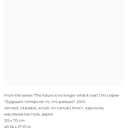
From the series "The future is no longer what lt was" | Из серии
"Будущее теперь не то, что раньше"
,
2024
Aerosol, oil pastel, acrylic on canvas | Холст, аэрозоль,
масляная пастель, акрил
125 x 70 cm
49 1/4 x 27 1/2 in