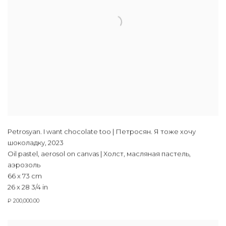
Petrosyan. I want chocolate too | Петросян. Я тоже хочу
шоколадку
,
2023
Oil pastel, aerosol on canvas | Холст, масляная пастель,
аэрозоль
66 x 73 cm
26 x 28 3/4 in
₽ 200,000.00