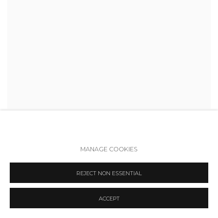
Natalia Marisa Oreiro Iglesias Poggio Bourie. Poster | Наталия
Мариса Орейро Иглесиас Поджио Бурье. Постер
,
2023
Oil pastel, aerosol, charcoal on canvas | Холст, масляная
MANAGE COOKIES
пастель, аэрозоль, уголь
70 x 40 cm
REJECT NON ESSENTIAL
27 1/2 x 15 3/4 in
₽ 165,000.00
ACCEPT