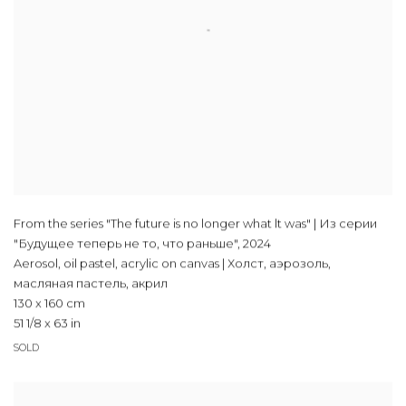
From the series "The future is no longer what lt was" | Из серии
"Будущее теперь не то, что раньше"
,
2024
Aerosol, oil pastel, acrylic on canvas | Холст, аэрозоль,
масляная пастель, акрил
130 x 160 cm
51 1/8 x 63 in
SOLD