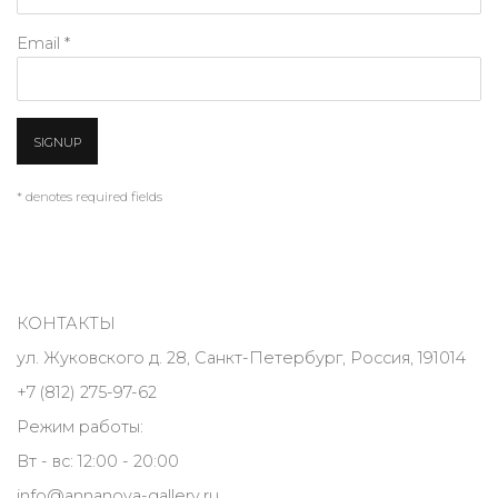
Email *
SIGNUP
* denotes required fields
КОНТАКТЫ
ул. Жуковского д. 28, Санкт-Петербург, Россия, 191014
+7 (812) 275-97-62
Режим работы:
Вт - вс: 12:00 - 20:00
info@annanova-gallery.ru