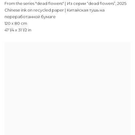
From the series "dead flowers" | Из серии “dead flowers”
,
2025
Chinese ink on recycled paper | Китайская тушь на
переработанной бумаге
120 x 80 cm
47 1/4 x 31 1/2 in