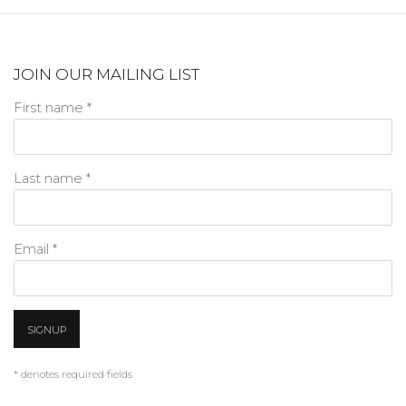
JOIN OUR MAILING LIST
First name *
Last name *
Email *
SIGNUP
* denotes required fields