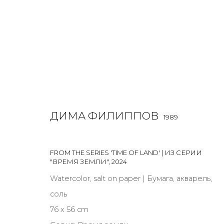
РАБОТЫ
ДИМА ФИЛИППОВ
1989
ALL
BOOKS
INSTALLATION
LIGHTBOX
MIX ME
FROM THE SERIES 'TIME OF LAND' | ИЗ СЕРИИ
"ВРЕМЯ ЗЕМЛИ"
,
2024
Watercolor, salt on paper | Бумага, акварель,
соль
JOIN OUR MAILING LIST
76 x 56 cm
First name *