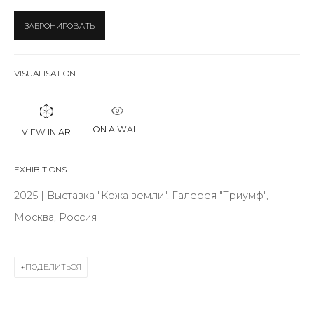
Last name *
ЗАБРОНИРОВАТЬ
Email *
VISUALISATION
SIGNUP
ON A WALL
VIEW IN AR
* denotes required fields
EXHIBITIONS
2025 | Выставка "Кожа земли", Галерея "Триумф",
Москва, Россия
КОНТАКТЫ
ул. Жуковского д. 28, Санкт-Петербург, Россия,
ПОДЕЛИТЬСЯ
191014
+7 (812) 275-97-62