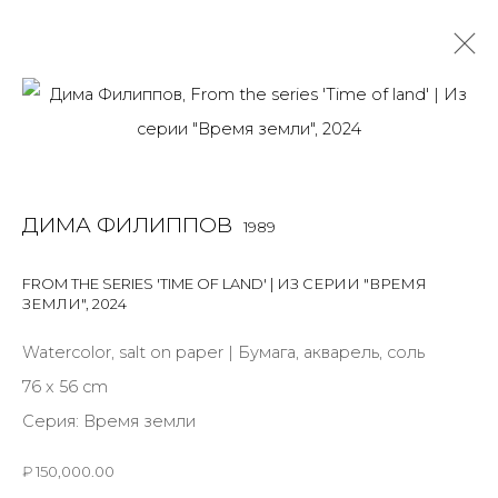
РАБОТЫ
ALL
BOOKS
INSTALLATION
LIGHTBOX
MIX MEDIA
ДИМА ФИЛИППОВ
1989
PAINTING
PHOTO
PRINT & MULTIPLES
SCULPTURE
VIDEO
WORK ON PAPER
FROM THE SERIES 'TIME OF LAND' | ИЗ СЕРИИ "ВРЕМЯ
ЗЕМЛИ"
,
2024
Watercolor, salt on paper | Бумага, акварель, соль
JOIN OUR MAILING LIST
76 x 56 cm
First name *
Серия:
Время земли
₽ 150,000.00