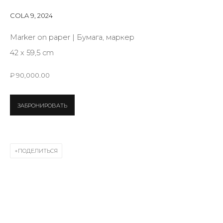
Last name *
COLA 9
,
2024
Marker on paper | Бумага, маркер
Email *
42 x 59,5 cm
₽ 90,000.00
SIGNUP
ЗАБРОНИРОВАТЬ
* denotes required fields
ПОДЕЛИТЬСЯ
КОНТАКТЫ
ул. Жуковского д. 28, Санкт-Петербург, Россия,
191014
+7 (812) 275-97-62