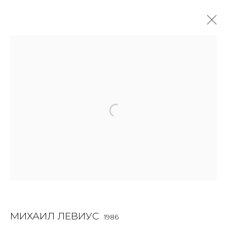
РАБОТЫ
ALL
BOOKS
INSTALLATION
LIGHTBOX
MIX MEDIA
PAINTING
PHOTO
PRINT & MULTIPLES
SCULPTURE
VIDEO
WORK ON PAPER
JOIN OUR MAILING LIST
First name *
МИХАИЛ ЛЕВИУС
1986