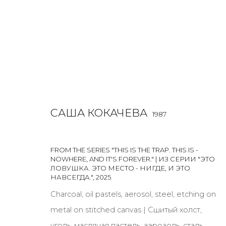
САША КОКАЧЕВА
РАБОТЫ
1987
ALL
BOOKS
INSTALLATION
LIGHTBOX
MIX ME
FROM THE SERIES "THIS IS THE TRAP. THIS IS -
NOWHERE, AND IT'S FOREVER." | ИЗ СЕРИИ "ЭТО
ЛОВУШКА. ЭТО МЕСТО - НИГДЕ, И ЭТО
НАВСЕГДА."
,
2025
Charcoal, oil pastels, aerosol, steel, etching on
JOIN OUR MAILING LIST
metal on stitched canvas | Сшитый холст,
First name *
уголь, масляная пастель, аэрозоль, сталь,