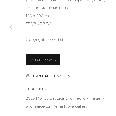
травление на металле
140 x 200 cm
* denotes required fields
55 1/8 x 78 3/4 in
Copyright The Artist
КОНТАКТЫ
ул. Жуковского д. 28, Санкт-Петербург, Россия, 1
ЗАБРОНИРОВАТЬ
+7 (812) 275-97-62
Режим работы:
ПРИМЕРИТЬ НА СТЕНУ
Вт - вс: 12:00 - 20:00
info@annanova-gallery.ru
ПРОВЕНАНС
Telegram
2025 | "Это ловушка. Это место - нигде, и
VK
это навсегда", Anna Nova Gallery