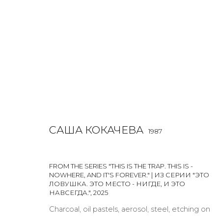
РАБОТЫ
САША КОКАЧЕВА
1987
ALL
BOOKS
INSTALLATION
LIGHTBOX
MIX ME
FROM THE SERIES "THIS IS THE TRAP. THIS IS -
NOWHERE, AND IT'S FOREVER." | ИЗ СЕРИИ "ЭТО
ЛОВУШКА. ЭТО МЕСТО - НИГДЕ, И ЭТО
НАВСЕГДА."
,
2025
JOIN OUR MAILING LIST
Charcoal, oil pastels, aerosol, steel, etching on
First name *