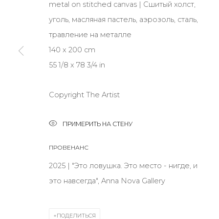
metal on stitched canvas | Сшитый холст,
уголь, масляная пастель, аэрозоль, сталь,
травление на металле
* denotes required fields
140 x 200 cm
55 1/8 x 78 3/4 in
КОНТАКТЫ
Copyright The Artist
ул. Жуковского д. 28, Санкт-Петербург, Россия, 1
+7 (812) 275-97-62
ПРИМЕРИТЬ НА СТЕНУ
Режим работы:
ПРОВЕНАНС
Вт - вс: 12:00 - 20:00
2025 | "Это ловушка. Это место - нигде, и
info@annanova-gallery.ru
это навсегда", Anna Nova Gallery
Telegram
VK
ПОДЕЛИТЬСЯ