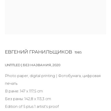
Last name *
Email *
SIGNUP
ЕВГЕНИЙ ГРАНИЛЬЩИКОВ
1985
* denotes required fields
UNTITLED | БЕЗ НАЗВАНИЯ
,
2020
Photo paper, digital printing | Фотобумага, цифровая
печать
КОНТАКТЫ
В раме: 147 x 117,5 cm
ул. Жуковского д. 28, Санкт-Петербург, Россия,
Без рамы: 142,8 x 113,3 cm
191014
Edition of 5 plus 1 artist's proof
+7 (812) 275-97-62