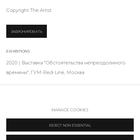
Режим работы:
Copyright The Artist
Вт - вс: 12:00 - 20:00
info@annanova-gallery.ru
ЗАБРОНИРОВАТЬ
Telegram
VK
EXHIBITIONS
2020 | Выставка "Обстоятельства непреодолимого
времени", ГУМ-Red-Line, Москва
ПОДЕЛИТЬСЯ
Политика обеспечения доступа
Manage cookies
MANAGE COOKIES
COPYRIGHT © 2026 ANNA NOVA GALLERY
SITE BY ARTLOGIC
REJECT NON ESSENTIAL