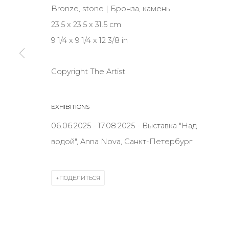
Bronze, stone | Бронза, камень
23.5 x 23.5 x 31.5 cm
* denotes required fields
9 1/4 x 9 1/4 x 12 3/8 in
Copyright The Artist
КОНТАКТЫ
EXHIBITIONS
ул. Жуковского д. 28, Санкт-Петербург, Россия, 1
06.06.2025 - 17.08.2025 - Выставка "Над
+7 (812) 275-97-62
водой", Anna Nova, Санкт-Петербург
Режим работы:
Вт - вс: 12:00 - 20:00
info@annanova-gallery.ru
ПОДЕЛИТЬСЯ
Telegram
VK