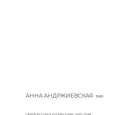
РАБОТЫ
ALL
BOOKS
INSTALLATION
LIGHTBOX
MIX ME
АННА АНДРЖИЕВСКАЯ
1989
JOIN OUR MAILING LIST
First name *
UNTITLED | БЕЗ НАЗВАНИЯ
,
2017- 2018