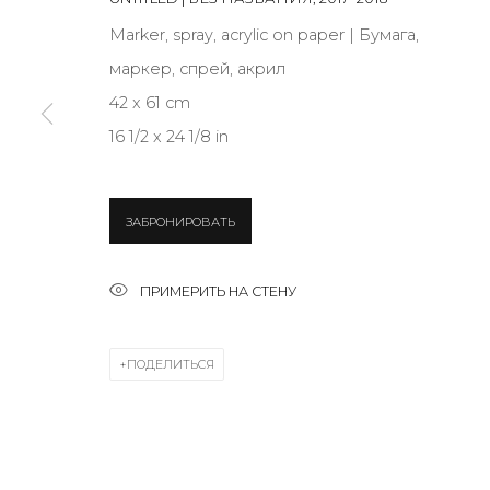
Marker, spray, acrylic on paper | Бумага,
маркер, спрей, акрил
* denotes required fields
42 x 61 cm
16 1/2 x 24 1/8 in
КОНТАКТЫ
ЗАБРОНИРОВАТЬ
ул. Жуковского д. 28, Санкт-Петербург, Россия, 1
+7 (812) 275-97-62
ПРИМЕРИТЬ НА СТЕНУ
Режим работы:
Вт - вс: 12:00 - 20:00
ПОДЕЛИТЬСЯ
info@annanova-gallery.ru
Telegram
VK