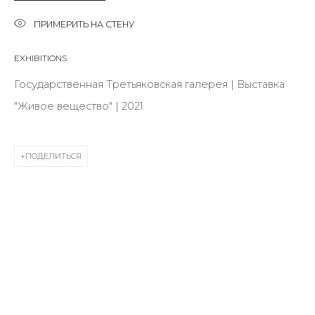
Last name *
ПРИМЕРИТЬ НА СТЕНУ
EXHIBITIONS
Email *
Государственная Третьяковская галерея | Выставка
"Живое вещество" | 2021
SIGNUP
ПОДЕЛИТЬСЯ
* denotes required fields
КОНТАКТЫ
ул. Жуковского д. 28, Санкт-Петербург, Россия,
191014
+7 (812) 275-97-62