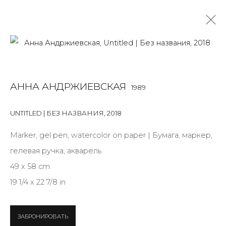
РАБОТЫ
АННА АНДРЖИЕВСКАЯ
1989
ALL
BOOKS
INSTALLATION
LIGHTBOX
MIX MEDIA
PAINTING
PHOTO
PRINT & MULTIPLES
SCULPTURE
UNTITLED | БЕЗ НАЗВАНИЯ
,
2018
VIDEO
WORK ON PAPER
Marker, gel pen, watercolor on paper | Бумага, маркер,
гелевая ручка, акварель
49 x 58 cm
JOIN OUR MAILING LIST
19 1/4 x 22 7/8 in
First name *
ЗАБРОНИРОВАТЬ