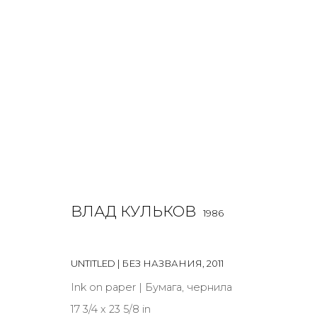
РАБОТЫ
ALL
BOOKS
INSTALLATION
LIGHTBOX
MIX ME
ВЛАД КУЛЬКОВ
1986
UNTITLED | БЕЗ НАЗВАНИЯ
,
2011
JOIN OUR MAILING LIST
Ink on paper | Бумага, чернила
17 3/4 x 23 5/8 in
First name *