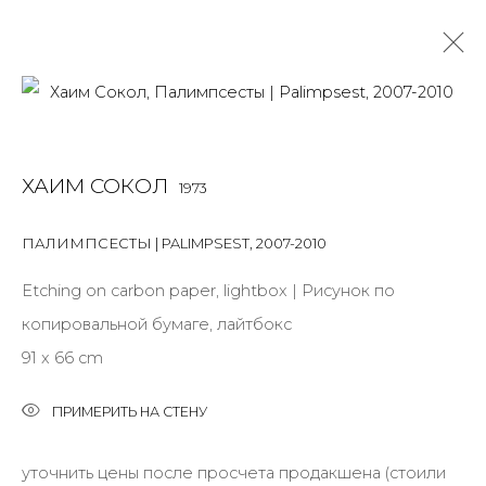
РАБОТЫ
ХАИМ СОКОЛ
1973
ALL
BOOKS
INSTALLATION
LIGHTBOX
MIX MEDIA
PAINTING
PHOTO
PRINT & MULTIPLES
SCULPTURE
ПАЛИМПСЕСТЫ | PALIMPSEST
,
2007-2010
VIDEO
WORK ON PAPER
Etching on carbon paper, lightbox | Рисунок по
копировальной бумаге, лайтбокс
91 x 66 cm
JOIN OUR MAILING LIST
First name *
ПРИМЕРИТЬ НА СТЕНУ
уточнить цены после просчета продакшена (стоили