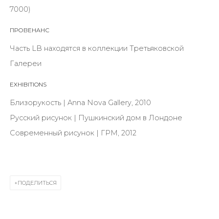
Last name *
7000)
ПРОВЕНАНС
Email *
Часть LB находятся в коллекции Третьяковской
Галереи
EXHIBITIONS
SIGNUP
Близорукость | Anna Nova Gallery, 2010
* denotes required fields
Русский рисунок | Пушкинский дом в Лондоне
Современный рисунок | ГРМ, 2012
КОНТАКТЫ
ул. Жуковского д. 28, Санкт-Петербург, Россия,
ПОДЕЛИТЬСЯ
191014
+7 (812) 275-97-62