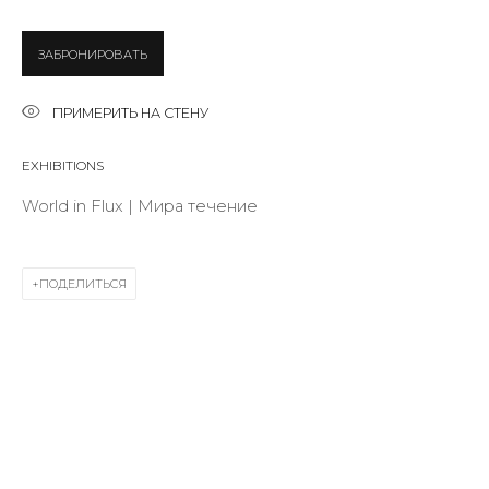
Last name *
ЗАБРОНИРОВАТЬ
Email *
ПРИМЕРИТЬ НА СТЕНУ
EXHIBITIONS
SIGNUP
World in Flux | Мира течение
* denotes required fields
ПОДЕЛИТЬСЯ
КОНТАКТЫ
ул. Жуковского д. 28, Санкт-Петербург, Россия,
191014
+7 (812) 275-97-62