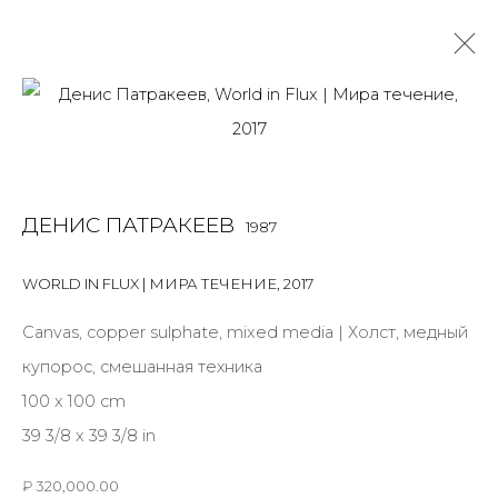
РАБОТЫ
ALL
BOOKS
INSTALLATION
LIGHTBOX
MIX MEDIA
ДЕНИС ПАТРАКЕЕВ
1987
PAINTING
PHOTO
PRINT & MULTIPLES
SCULPTURE
VIDEO
WORK ON PAPER
WORLD IN FLUX | МИРА ТЕЧЕНИЕ
,
2017
Canvas, copper sulphate, mixed media | Холст, медный
купорос, смешанная техника
JOIN OUR MAILING LIST
100 x 100 cm
First name *
39 3/8 x 39 3/8 in
₽ 320,000.00