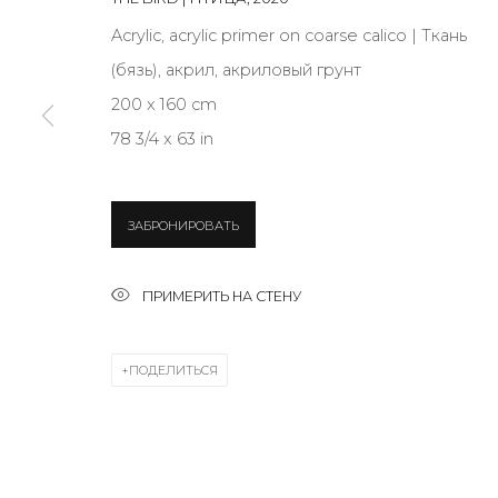
Acrylic, acrylic primer on coarse calico | Ткань
(бязь), акрил, акриловый грунт
* denotes required fields
200 x 160 cm
78 3/4 x 63 in
КОНТАКТЫ
ЗАБРОНИРОВАТЬ
ул. Жуковского д. 28, Санкт-Петербург, Россия, 1
+7 (812) 275-97-62
ПРИМЕРИТЬ НА СТЕНУ
Режим работы:
Вт - вс: 12:00 - 20:00
ПОДЕЛИТЬСЯ
info@annanova-gallery.ru
Telegram
VK