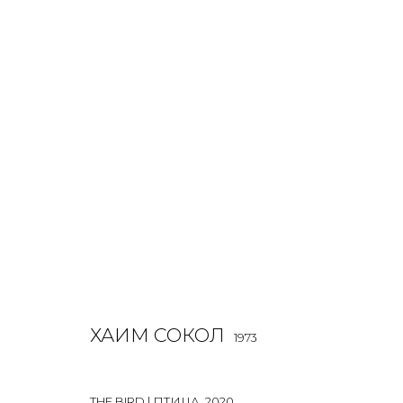
РАБОТЫ
ALL
BOOKS
INSTALLATION
LIGHTBOX
MIX ME
ХАИМ СОКОЛ
1973
JOIN OUR MAILING LIST
First name *
THE BIRD | ПТИЦА
,
2020