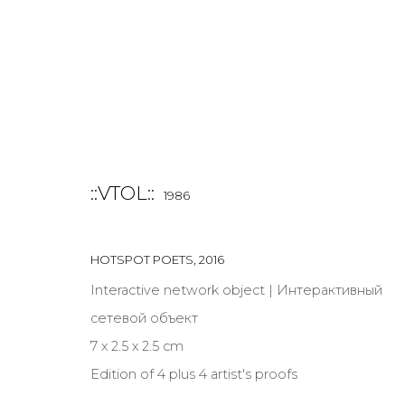
::VTOL::
1986
РАБОТЫ
ALL
BOOKS
INSTALLATION
LIGHTBOX
MIX ME
HOTSPOT POETS
,
2016
Interactive network object | Интерактивный
сетевой объект
7 х 2.5 х 2.5 cm
JOIN OUR MAILING LIST
Edition of 4 plus 4 artist's proofs
First name *