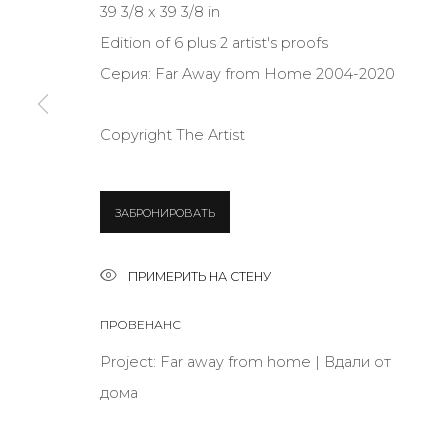
39 3/8 x 39 3/8 in
Edition of 6 plus 2 artist's proofs
Серия:
Far Away from Home 2004-2020
* denotes required fields
Copyright The Artist
КОНТАКТЫ
ЗАБРОНИРОВАТЬ
ул. Жуковского д. 28, Санкт-Петербург, Россия, 1
+7 (812) 275-97-62
ПРИМЕРИТЬ НА СТЕНУ
Режим работы:
Вт - вс: 12:00 - 20:00
ПРОВЕНАНС
info@annanova-gallery.ru
Project: Far away from home | Вдали от
Telegram
дома
VK