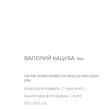
РАБОТЫ
ВАЛЕРИЙ КАЦУБА
1965
ALL
BOOKS
INSTALLATION
LIGHTBOX
MIX ME
ON THE DUERO RIVER | НА РЕКЕ ДУЭРО
,
2004-
2014
Analog photography, C-type print |
Аналоговая фотография, C-print
JOIN OUR MAILING LIST
100 x 100 cm
First name *