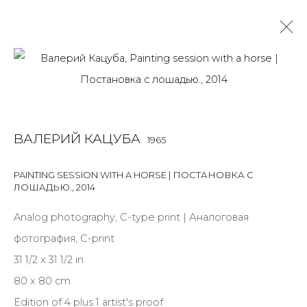
РАБОТЫ
ALL
BOOKS
INSTALLATION
LIGHTBOX
MIX MEDIA
ВАЛЕРИЙ КАЦУБА
1965
PAINTING
PHOTO
PRINT & MULTIPLES
SCULPTURE
VIDEO
WORK ON PAPER
PAINTING SESSION WITH A HORSE | ПОСТАНОВКА С
ЛОШАДЬЮ.
,
2014
Analog photography, C-type print | Аналоговая
JOIN OUR MAILING LIST
фотография, C-print
First name *
31 1/2 x 31 1/2 in
80 x 80 cm
Edition of 4 plus 1 artist's proof