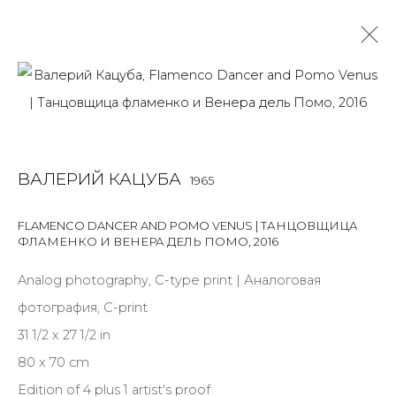
РАБОТЫ
ALL
BOOKS
INSTALLATION
LIGHTBOX
MIX MEDIA
ВАЛЕРИЙ КАЦУБА
1965
PAINTING
PHOTO
PRINT & MULTIPLES
SCULPTURE
VIDEO
WORK ON PAPER
FLAMENCO DANCER AND POMO VENUS | ТАНЦОВЩИЦА
ФЛАМЕНКО И ВЕНЕРА ДЕЛЬ ПОМО
,
2016
Analog photography, C-type print | Аналоговая
JOIN OUR MAILING LIST
фотография, C-print
First name *
31 1/2 x 27 1/2 in
80 x 70 cm
Edition of 4 plus 1 artist's proof