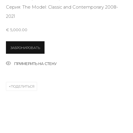
Last name *
Серия:
The Model: Classic and Contemporary 2008-
2021
Email *
€ 5,000.00
ЗАБРОНИРОВАТЬ
SIGNUP
ПРИМЕРИТЬ НА СТЕНУ
* denotes required fields
ПОДЕЛИТЬСЯ
КОНТАКТЫ
ул. Жуковского д. 28, Санкт-Петербург, Россия,
191014
+7 (812) 275-97-62