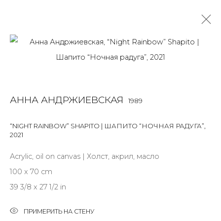
РАБОТЫ
ALL
BOOKS
INSTALLATION
LIGHTBOX
MIX MEDIA
АННА АНДРЖИЕВСКАЯ
1989
PAINTING
PHOTO
PRINT & MULTIPLES
SCULPTURE
VIDEO
WORK ON PAPER
“NIGHT RAINBOW” SHAPITO | ШАПИТО “НОЧНАЯ РАДУГА”
,
2021
Acrylic, oil on canvas | Холст, акрил, масло
JOIN OUR MAILING LIST
100 x 70 cm
First name *
39 3/8 x 27 1/2 in
ПРИМЕРИТЬ НА СТЕНУ