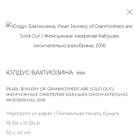
РАБОТЫ
ALL
BOOKS
INSTALLATION
LIGHTBOX
MIX MEDIA
PAINTING
PHOTO
PRINT & MULTIPLES
SCULPTURE
ЮЛДУС БАХТИОЗИНА
1986
VIDEO
WORK ON PAPER
PEARL JEWLERY OF GRANMOTHERS ARE SOLD OUT |
ЖЕМЧУЖНЫЕ ОЖЕРЕЛЬЯ БАБУШЕК ОКОНЧАТЕЛЬНО
РАЗОБРАНЫ
,
2016
JOIN OUR MAILING LIST
Inkjet print on paper | Пигментная печать, бумага
First name *
19 3/4 x 15 3/4 in
50 x 40 cm