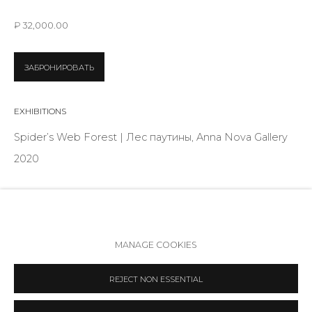
Режим работы:
₽ 32,000.00
Вт - вс: 12:00 - 20:00
info@annanova-gallery.ru
ЗАБРОНИРОВАТЬ
Telegram
VK
EXHIBITIONS
Spider’s Web Forest | Лес паутины, Anna Nova Gallery
2020
ПОДЕЛИТЬСЯ
Политика обеспечения доступа
Manage cookies
MANAGE COOKIES
COPYRIGHT © 2026 ANNA NOVA GALLERY
SITE BY ARTLOGIC
REJECT NON ESSENTIAL