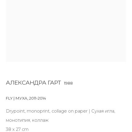
Last name *
Email *
SIGNUP
* denotes required fields
АЛЕКСАНДРА ГАРТ
1988
FLY | МУХА
,
2011-2014
КОНТАКТЫ
ул. Жуковского д. 28, Санкт-Петербург, Россия,
Drypoint, monoprint, collage on paper | Сухая игла,
191014
монотипия, коллаж
+7 (812) 275-97-62
38 x 27 cm